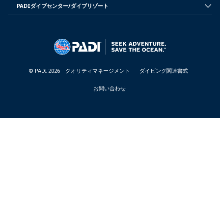
CORPORATE
PADIダイブセンター/ダイブリゾート
INFORMATION
PADI
-
DIVE
JAPAN
CENTER
&
RESORTS
-
JAPAN
© PADI 2026
クオリティマネージメント
ダイビング関連書式
お問い合わせ