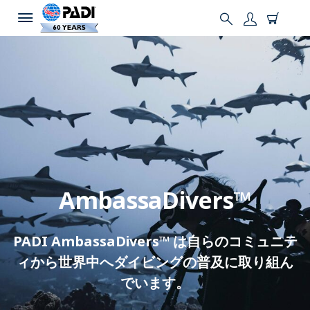
AmbassaDivers™
PADI AmbassaDivers™ は自らのコミュニテ
ィから世界中へダイビングの普及に取り組ん
でいます。