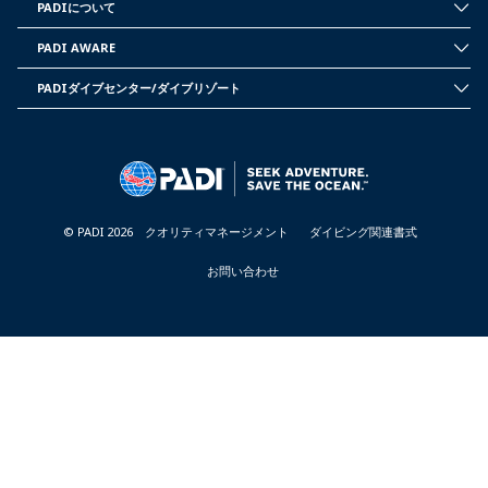
PADIについて
INSIDE
PADI
PADI AWARE
-
PADI
JAPAN
CORPORATE
PADIダイブセンター/ダイブリゾート
INFORMATION
PADI
-
DIVE
JAPAN
CENTER
&
RESORTS
-
JAPAN
© PADI 2026
クオリティマネージメント
ダイビング関連書式
お問い合わせ