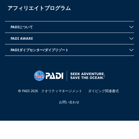
アフィリエイトプログラム
PADIについて
INSIDE
PADI
PADI AWARE
-
PADI
JAPAN
CORPORATE
PADIダイブセンター/ダイブリゾート
INFORMATION
PADI
-
DIVE
JAPAN
CENTER
&
RESORTS
-
JAPAN
© PADI 2026
クオリティマネージメント
ダイビング関連書式
お問い合わせ